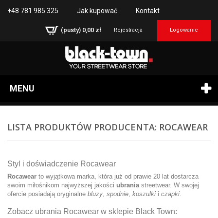
+48 781 985 325
Jak kupować
Kontakt
(pusty)
0,00 zł
Rejestracja
Logowanie
MENU
LISTA PRODUKTÓW PRODUCENTA: ROCAWEAR
Styl i doświadczenie Rocawear
Rocawear
to wyjątkowa marka, która już od prawie 20 lat dostarcza
swoim miłośnikom najwyższej jakości
ubrania
streetwear. W swojej
ofercie posiadają oryginalne
bluzy
,
spodnie
,
koszulki
i
czapki
.
Zobacz ubrania Rocawear w sklepie Black Town: