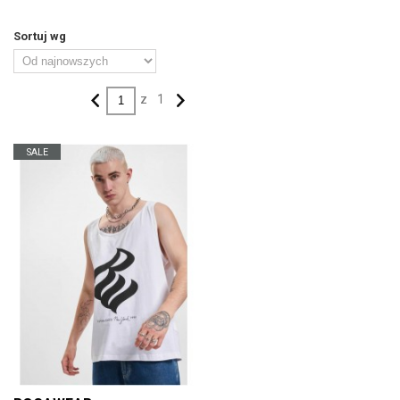
Sortuj wg
z
1
SALE