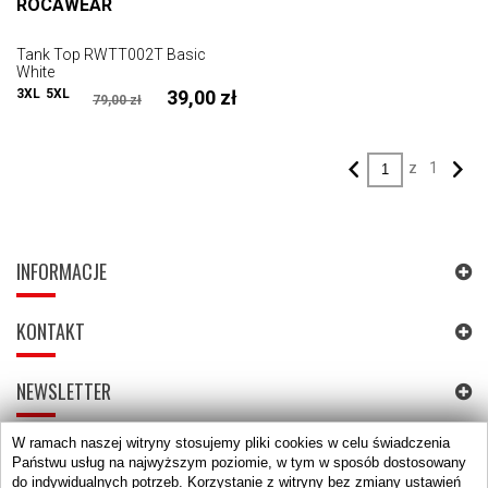
ROCAWEAR
Tank Top RWTT002T Basic
White
3XL
5XL
39,00 zł
79,00 zł
z
1
INFORMACJE
KONTAKT
NEWSLETTER
W ramach naszej witryny stosujemy pliki cookies w celu świadczenia
DOŁĄCZ DO NASZEJ SPOŁECZNOŚCI
Państwu usług na najwyższym poziomie, w tym w sposób dostosowany
do indywidualnych potrzeb. Korzystanie z witryny bez zmiany ustawień