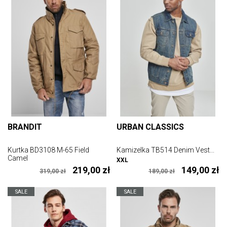
BRANDIT
URBAN CLASSICS
Kurtka BD3108 M-65 Field
Kamizelka TB514 Denim Vest...
Camel
XXL
219,00 zł
149,00 zł
319,00 zł
189,00 zł
SALE
SALE