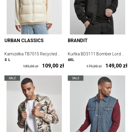
URBAN CLASSICS
BRANDIT
Kamizelka TB7015 Recycled...
Kurtka BD3111 Bomber Lord...
S
L
4XL
109,00 zł
149,00 zł
189,00 zł
179,00 zł
SALE
SALE