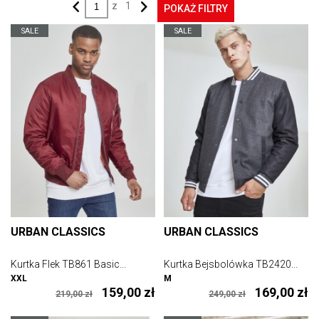
z
1
POKAŻ FILTRY
SALE
SALE
URBAN CLASSICS
URBAN CLASSICS
Kurtka Flek TB861 Basic...
Kurtka Bejsbolówka TB2420...
XXL
M
159,00 zł
169,00 zł
219,00 zł
249,00 zł