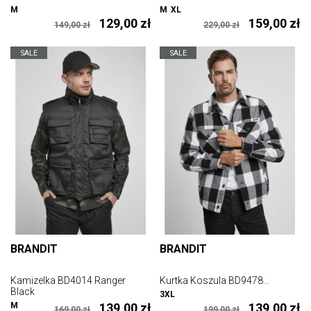
M
M
XL
129,00 zł
159,00 zł
149,00 zł
229,00 zł
SALE
SALE
BRANDIT
BRANDIT
Kamizelka BD4014 Ranger
Kurtka Koszula BD9478...
Black
3XL
M
139,00 zł
139,00 zł
169,00 zł
199,00 zł