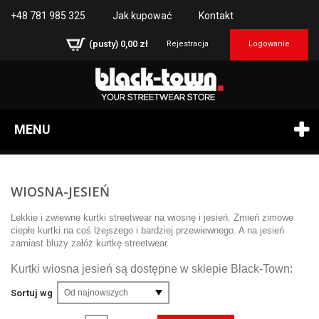
+48 781 985 325
Jak kupować
Kontakt
(pusty)
0,00 zł
Rejestracja
Logowanie
MENU
WIOSNA-JESIEŃ
Lekkie i zwiewne kurtki streetwear na wiosnę i jesień. Zmień
zimowe
ciepłe kurtki
na coś lżejszego i bardziej przewiewnego. A na jesień
zamiast
bluzy
załóż kurtkę streetwear.
Kurtki wiosna jesień są dostępne w sklepie Black-Town:
Sortuj wg
Od najnowszych