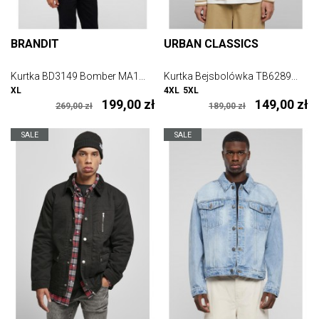
BRANDIT
URBAN CLASSICS
Kurtka BD3149 Bomber MA1...
Kurtka Bejsbolówka TB6289...
XL
4XL
5XL
199,00 zł
149,00 zł
269,00 zł
189,00 zł
SALE
SALE