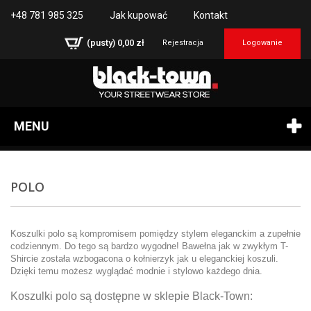
+48 781 985 325
Jak kupować
Kontakt
(pusty)
0,00 zł
Rejestracja
Logowanie
MENU
POLO
Koszulki polo są kompromisem pomiędzy stylem eleganckim a zupełnie
codziennym. Do tego są bardzo wygodne! Bawełna jak w zwykłym T-
Shircie została wzbogacona o kołnierzyk jak u eleganckiej koszuli.
Dzięki temu możesz wyglądać modnie i stylowo każdego dnia.
Koszulki polo są dostępne w sklepie Black-Town: