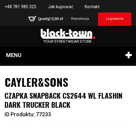
+48 781 985 325
Jak kupować
Kontakt
(pusty)
0,00 zł
Rejestracja
Logowanie
MENU
CAYLER&SONS
CZAPKA SNAPBACK CS2644 WL FLASHIN
DARK TRUCKER BLACK
ID Produktu: 77233