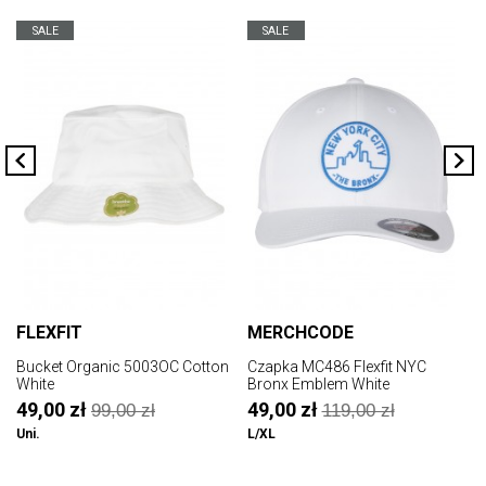
SALE
SALE
FLEXFIT
MERCHCODE
Bucket Organic 5003OC Cotton
Czapka MC486 Flexfit NYC
C
White
Bronx Emblem White
P
49,00 zł
49,00 zł
99,00 zł
119,00 zł
Uni.
L/XL
U