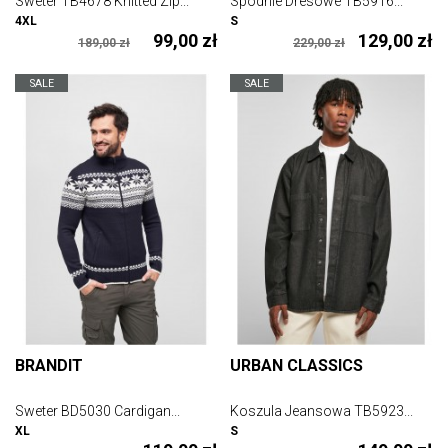
Sweter TB4678 Knitted Zip...
Spodnie Dresowe TB5916...
4XL
S
99,00 zł
129,00 zł
189,00 zł
229,00 zł
SALE
SALE
BRANDIT
URBAN CLASSICS
Sweter BD5030 Cardigan...
Koszula Jeansowa TB5923...
XL
S