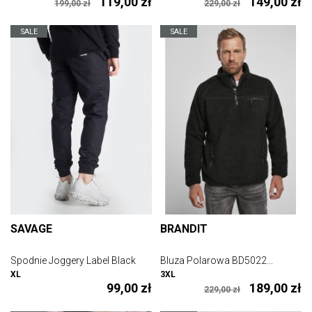
119,00 zł
149,00 zł
199,00 zł
229,00 zł
SALE
SALE
SAVAGE
BRANDIT
Spodnie Joggery Label Black
Bluza Polarowa BD5022...
XL
3XL
99,00 zł
189,00 zł
229,00 zł