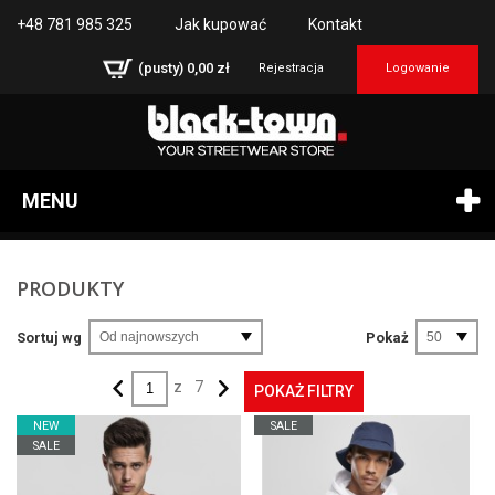
+48 781 985 325
Jak kupować
Kontakt
(pusty)
0,00 zł
Rejestracja
Logowanie
MENU
PRODUKTY
Sortuj wg
Od najnowszych
Pokaż
50
z
7
POKAŻ FILTRY
NEW
SALE
SALE