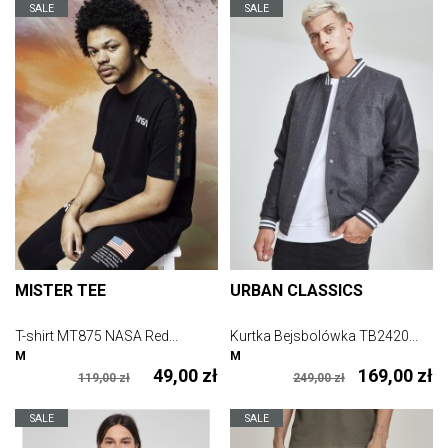
SALE
SALE
MISTER TEE
URBAN CLASSICS
T-shirt MT875 NASA Red...
Kurtka Bejsbolówka TB2420...
M
M
49,00 zł
169,00 zł
119,00 zł
249,00 zł
SALE
SALE