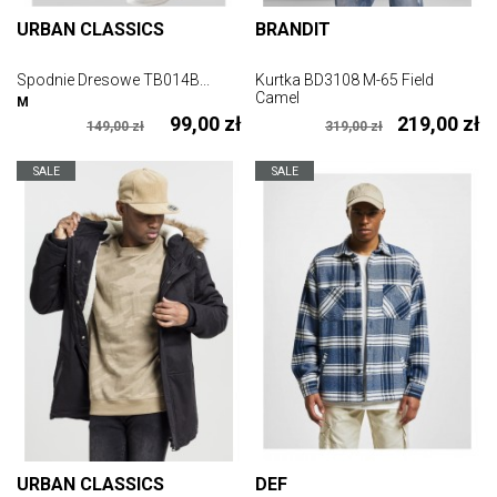
URBAN CLASSICS
BRANDIT
Spodnie Dresowe TB014B...
Kurtka BD3108 M-65 Field
Camel
M
99,00 zł
219,00 zł
149,00 zł
319,00 zł
SALE
SALE
URBAN CLASSICS
DEF