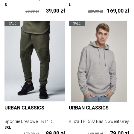
S
L
39,00 zł
169,00 zł
59,00 zł
229,00 zł
SALE
SALE
URBAN CLASSICS
URBAN CLASSICS
Spodnie Dresowe TB1415...
Bluza TB1592 Basic Sweat Grey
3XL
89,00 zł
79,00 zł