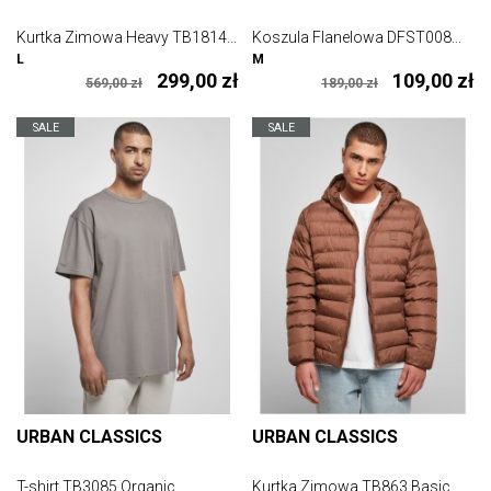
Kurtka Zimowa Heavy TB1814...
Koszula Flanelowa DFST008...
L
M
299,00 zł
109,00 zł
569,00 zł
189,00 zł
SALE
SALE
URBAN CLASSICS
URBAN CLASSICS
T-shirt TB3085 Organic...
Kurtka Zimowa TB863 Basic...