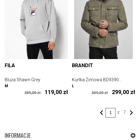
FILA
BRANDIT
Bluza Shawn Grey
Kurtka Zimowa BD9390...
M
L
119,00 zł
299,00 zł
289,00 zł
459,00 zł
z
7
INFORMACJE