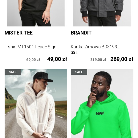
MISTER TEE
BRANDIT
T-shirt MT1501 Peace Sign...
Kurtka Zimowa BD3193...
3XL
49,00 zł
269,00 zł
69,00 zł
319,00 zł
SALE
SALE