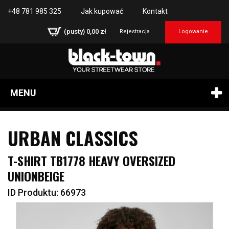
+48 781 985 325
Jak kupować
Kontakt
(pusty)
0,00 zł
Rejestracja
Logowanie
MENU
URBAN CLASSICS
T-SHIRT TB1778 HEAVY OVERSIZED
UNIONBEIGE
ID Produktu: 66973