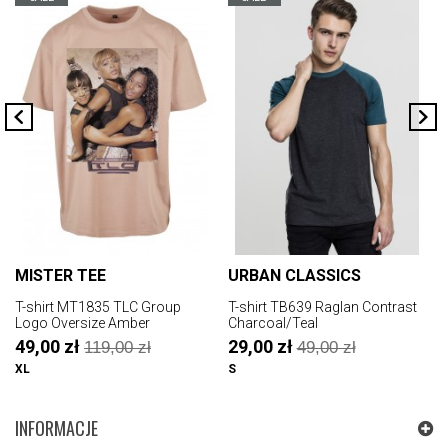
MISTER TEE
URBAN CLASSICS
T-shirt MT1835 TLC Group
T-shirt TB639 Raglan Contrast
T
Logo Oversize Amber
Charcoal/Teal
49,00 zł
29,00 zł
119,00 zł
49,00 zł
XL
S
3
INFORMACJE