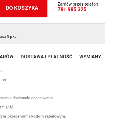
Zamów przez telefon
DO KOSZYKA
781 985 325
masz
5
pkt
.
IARÓW
DOSTAWA I PŁATNOŚĆ
WYMIANY
cs.
tan.
apewnia doskonałe dopasowanie.
ozmiar M
.
owym przecenom i kodom rabatowym.