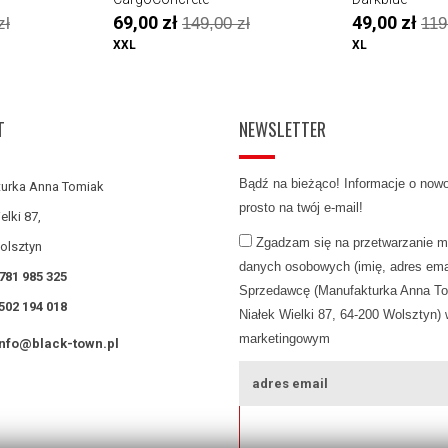
69,00 zł
49,00 zł
zł
149,00 zł
119
XXL
XL
T
NEWSLETTER
Bądź na bieżąco! Informacje o now
urka Anna Tomiak
prosto na twój e-mail!
elki 87,
Zgadzam się na przetwarzanie m
olsztyn
danych osobowych (imię, adres emai
781 985 325
Sprzedawcę (Manufakturka Anna To
502 194 018
Niałek Wielki 87, 64-200 Wolsztyn) 
marketingowym
info@black-town.pl
ZAPISZ SIĘ