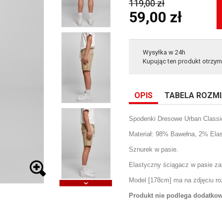
119,00 zł
59,00 zł
Wysyłka w 24h
Kupując ten produkt otrzy
OPIS
TABELA ROZM
Spodenki Dresowe Urban Classi
Materiał: 98% Bawełna, 2% Elas
Sznurek w pasie.
Elastyczny ściągacz w pasie z
Model [178cm] ma na zdjęciu r
Produkt nie podlega dodatk