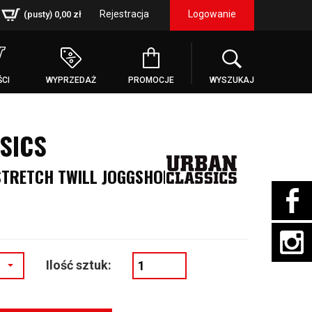
Rejestracja
Logowanie
(pusty)
0,00 zł
CI
WYPRZEDAŻ
PROMOCJE
WYSZUKAJ
SICS
STRETCH TWILL JOGGSHORTS
Ilość sztuk: