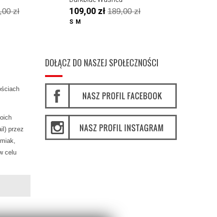
109,00 zł
49,00 z
,00 zł
189,00 zł
S
M
L
DOŁĄCZ DO NASZEJ SPOŁECZNOŚCI
ościach
oich
l) przez
miak,
w celu