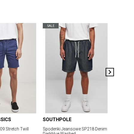
SALE
SALE
SICS
SOUTHPOLE
URBAN 
9 Stretch Twill
Spodenki Jeansowe SP218 Denim
Spodenki 
Darkblue Washed
Black