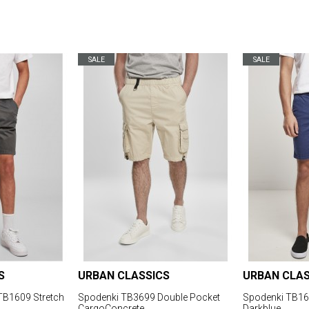
SALE
SALE
S
URBAN CLASSICS
URBAN CLAS
TB1609 Stretch
Spodenki TB3699 Double Pocket
Spodenki TB160
CargoConcrete
Darkblue