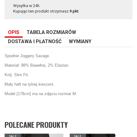
Wysyłka w 24h
Kupując ten produkt otrzymasz
9
pkt
.
OPIS
TABELA ROZMIARÓW
DOSTAWA I PŁATNOŚĆ
WYMIANY
Spodnie Joggery Savage.
Materiał: 98% Bawełna, 2% Elastan.
Krój: Slim Fit.
Mały haft na tylnej kieszeni.
Model [178cm] ma na zdjęciu rozmiar M.
POLECANE PRODUKTY
SALE
SALE