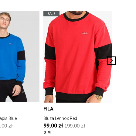
SALE
SALE
FILA
URBAN 
apis Blue
Bluza Lennox Red
Sweter TB3
Neck Blac
99,00 zł
,00 zł
199,00 zł
89,00 z
S
M