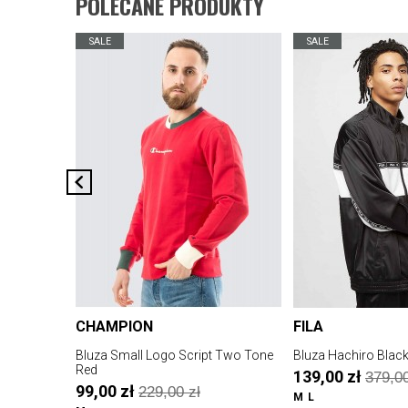
POLECANE PRODUKTY
SALE
SALE
CHAMPION
FILA
Bluza Small Logo Script Two Tone
Bluza Hachiro Blac
Red
139,00 zł
379,00
99,00 zł
229,00 zł
M
L