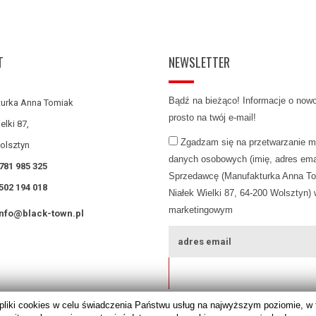
T
NEWSLETTER
Bądź na bieżąco! Informacje o now
urka Anna Tomiak
prosto na twój e-mail!
elki 87,
Zgadzam się na przetwarzanie m
olsztyn
danych osobowych (imię, adres emai
781 985 325
Sprzedawcę (Manufakturka Anna To
502 194 018
Niałek Wielki 87, 64-200 Wolsztyn) 
marketingowym
info@black-town.pl
ZAPISZ SIĘ
pliki cookies w celu świadczenia Państwu usług na najwyższym poziomie, 