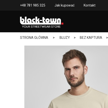
+48 781 985 325
Jak kupować
Kontakt
STRONA GŁÓWNA
>
BLUZY
>
BEZ KAPTURA
>