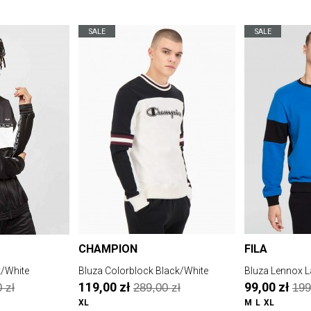
SALE
SALE
CHAMPION
FILA
k/White
Bluza Colorblock Black/White
Bluza Lennox L
119,00 zł
99,00 zł
 zł
289,00 zł
199
XL
M
L
XL