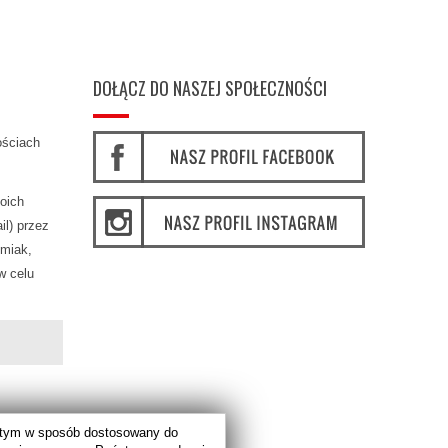
XXL
DOŁĄCZ DO NASZEJ SPOŁECZNOŚCI
ościach
oich
l) przez
miak,
w celu
w tym w sposób dostosowany do