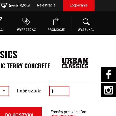
Rejestracja
Logowanie
(pusty)
0,00 zł
CI
WYPRZEDAŻ
PROMOCJE
WYSZUKAJ
SICS
IC TERRY CONCRETE
Ilość sztuk:
Zamów przez telefon
DO KOSZYKA