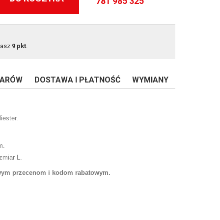
781 985 325
masz
9
pkt
.
IARÓW
DOSTAWA I PŁATNOŚĆ
WYMIANY
iester.
m.
zmiar L.
owym przecenom i kodom rabatowym.