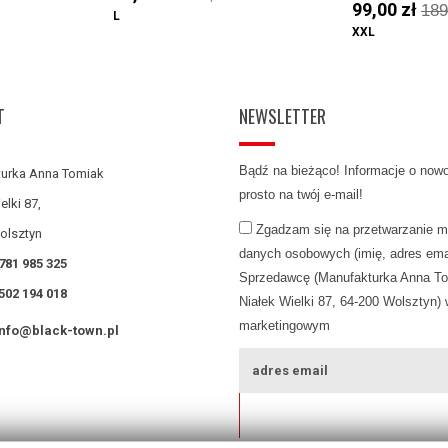
99,00 zł
189
L
XXL
T
NEWSLETTER
Bądź na bieżąco! Informacje o now
urka Anna Tomiak
prosto na twój e-mail!
elki 87,
Zgadzam się na przetwarzanie m
olsztyn
danych osobowych (imię, adres emai
781 985 325
Sprzedawcę (Manufakturka Anna To
502 194 018
Niałek Wielki 87, 64-200 Wolsztyn) 
marketingowym
info@black-town.pl
ZAPISZ SIĘ