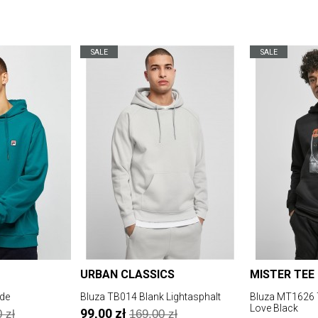
SALE
SALE
URBAN CLASSICS
MISTER TEE
ade
Bluza TB014 Blank Lightasphalt
Bluza MT1626 T
Love Black
99,00 zł
 zł
169,00 zł