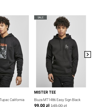
SALE
SALE
MISTER TEE
URBAN 
upac California
Bluza MT1486 Easy Sign Black
Bluza TB0
Charcoal
99,00 zł
149,00 zł