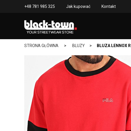
+48 781 985 325
Jak kupować
Kontakt
STRONA GŁÓWNA
>
BLUZY
>
BLUZA LENNOX 