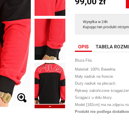
99,00 zł
Wysyłka w 24h
Kupując ten produkt otrzy
OPIS
TABELA ROZM
Bluza Fila.
Materiał: 100% Bawełna.
Mały nadruk na froncie.
Duży nadruk na plecach.
Rękawy zakończone ściągacze
Ściągacz u dołu bluzy.
Model [182cm] ma na zdjęciu ro
Produkt nie podlega dodatk