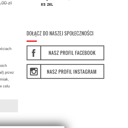
99,00 z
,00 zł
XS
2XL
XS
DOŁĄCZ DO NASZEJ SPOŁECZNOŚCI
ościach
oich
l) przez
miak,
w celu