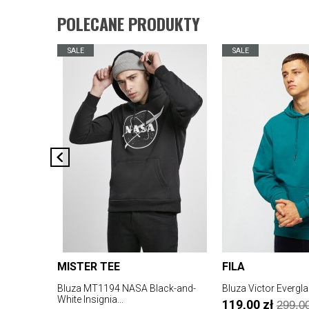
POLECANE PRODUKTY
SALE
SALE
MISTER TEE
FILA
Bluza MT1194 NASA Black-and-
Bluza Victor Evergl
White Insignia...
119,00 zł
299,00