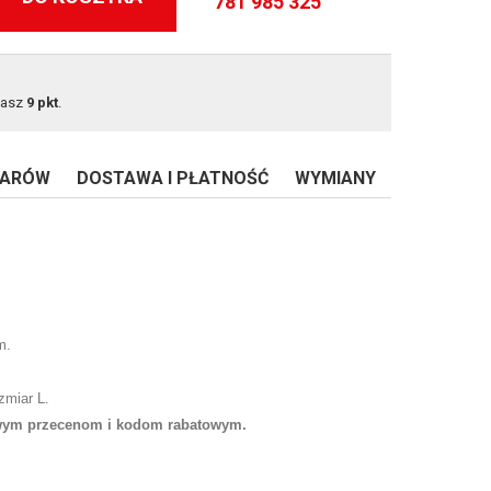
781 985 325
masz
9
pkt
.
IARÓW
DOSTAWA I PŁATNOŚĆ
WYMIANY
m.
zmiar L.
owym przecenom i kodom rabatowym.