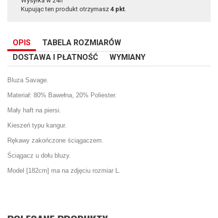
Wysyłka w 24h
Kupując ten produkt otrzymasz
4
pkt
.
OPIS
TABELA ROZMIARÓW
DOSTAWA I PŁATNOŚĆ
WYMIANY
Bluza Savage.
Materiał: 80% Bawełna, 20% Poliester.
Mały haft na piersi.
Kieszeń typu kangur.
Rękawy zakończone ściągaczem.
Ściągacz u dołu bluzy.
Model [182cm] ma na zdjęciu rozmiar L.