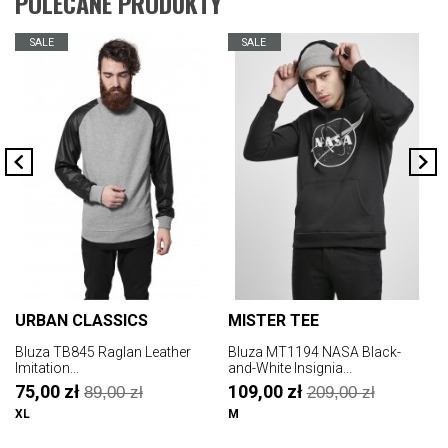
POLECANE PRODUKTY
SALE
SALE
URBAN CLASSICS
MISTER TEE
Bluza TB845 Raglan Leather
Bluza MT1194 NASA Black-
B
Imitation...
and-White Insignia...
75,00 zł
109,00 zł
89,00 zł
209,00 zł
XL
M