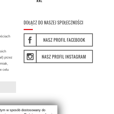
XXL
DOŁĄCZ DO NASZEJ SPOŁECZNOŚCI
ościach
oich
l) przez
miak,
w celu
w tym w sposób dostosowany do