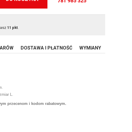
781 985 325
masz
11
pkt
.
IARÓW
DOSTAWA I PŁATNOŚĆ
WYMIANY
m.
zmiar L.
owym przecenom i kodom rabatowym.