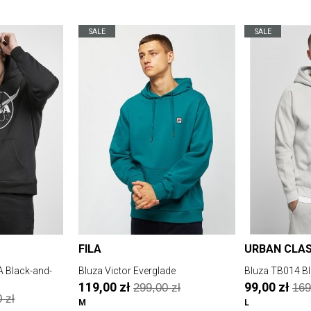
SALE
SALE
FILA
URBAN CLAS
 Black-and-
Bluza Victor Everglade
Bluza TB014 Bl
119,00 zł
99,00 zł
299,00 zł
169
 zł
M
L