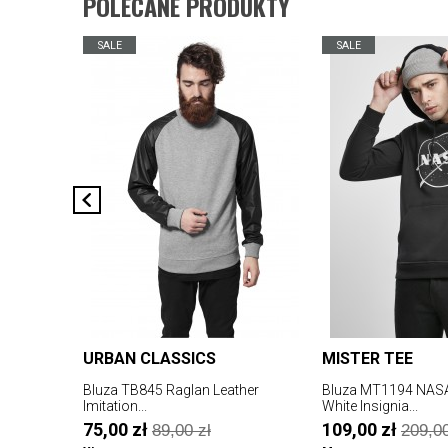
POLECANE PRODUKTY
SALE
SALE
URBAN CLASSICS
MISTER TEE
Bluza TB845 Raglan Leather
Bluza MT1194 NASA
Imitation...
White Insignia...
75,00 zł
109,00 zł
89,00 zł
209,00