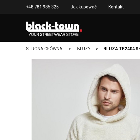
+48 781 985 325
Jak kupować
Kontakt
STRONA GŁÓWNA
>
BLUZY
>
BLUZA TB2404 