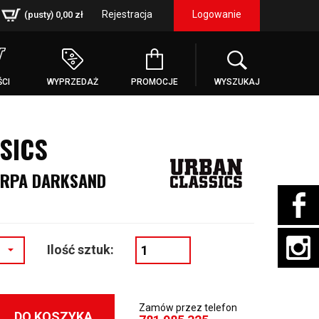
Rejestracja
Logowanie
(pusty)
0,00 zł
CI
WYPRZEDAŻ
PROMOCJE
WYSZUKAJ
SICS
ERPA DARKSAND
Ilość sztuk:
Zamów przez telefon
DO KOSZYKA