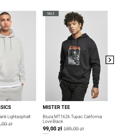
SALE
SALE
SICS
MISTER TEE
MISTER 
ank Lightasphalt
Bluza MT1626 Tupac California
Bluza MT1
Love Black
99,00 z
,00 zł
99,00 zł
189,00 zł
XS
2XL