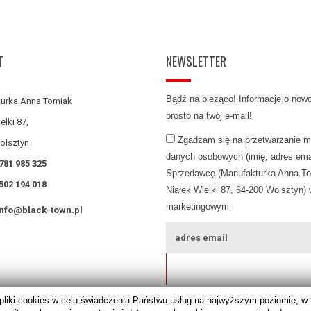
T
NEWSLETTER
Bądź na bieżąco! Informacje o now
urka Anna Tomiak
prosto na twój e-mail!
elki 87,
Zgadzam się na przetwarzanie m
olsztyn
danych osobowych (imię, adres emai
781 985 325
Sprzedawcę (Manufakturka Anna To
502 194 018
Niałek Wielki 87, 64-200 Wolsztyn) 
marketingowym
info@black-town.pl
ZAPISZ SIĘ
pliki cookies w celu świadczenia Państwu usług na najwyższym poziomie, 