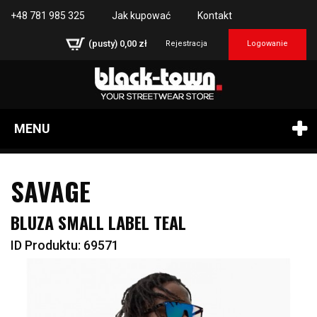
+48 781 985 325
Jak kupować
Kontakt
(pusty)
0,00 zł
Rejestracja
Logowanie
MENU
SAVAGE
BLUZA SMALL LABEL TEAL
ID Produktu: 69571