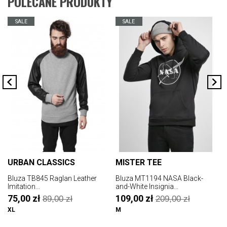
POLECANE PRODUKTY
SALE
SALE
URBAN CLASSICS
MISTER TEE
Bluza TB845 Raglan Leather
Bluza MT1194 NASA Black-
B
Imitation...
and-White Insignia...
75,00 zł
109,00 zł
89,00 zł
209,00 zł
XL
M