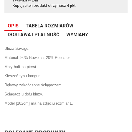
Wysyłka w 24h
Kupując ten produkt otrzymasz
4
pkt
.
OPIS
TABELA ROZMIARÓW
DOSTAWA I PŁATNOŚĆ
WYMIANY
Bluza Savage.
Materiał: 80% Bawełna, 20% Poliester.
Mały haft na piersi.
Kieszeń typu kangur.
Rękawy zakończone ściągaczem.
Ściągacz u dołu bluzy.
Model [182cm] ma na zdjęciu rozmiar L.