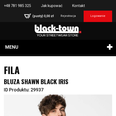
+48 781 985 325
Jak kupować
Kontakt
(pusty)
0,00 zł
Rejestracja
Logowanie
MENU
FILA
BLUZA SHAWN BLACK IRIS
ID Produktu: 29937