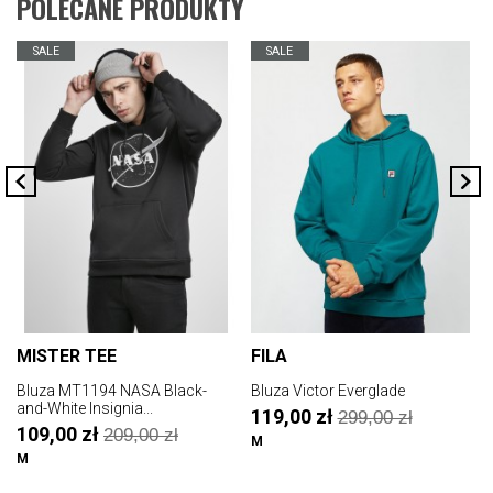
POLECANE PRODUKTY
SALE
SALE
MISTER TEE
FILA
Bluza MT1194 NASA Black-
Bluza Victor Everglade
B
and-White Insignia...
119,00 zł
299,00 zł
109,00 zł
209,00 zł
M
L
M