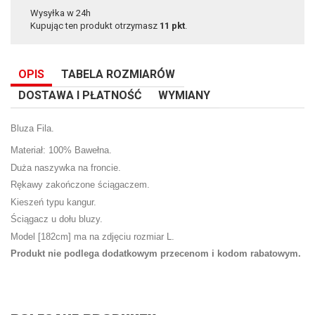
Wysyłka w 24h
Kupując ten produkt otrzymasz
11
pkt
.
OPIS
TABELA ROZMIARÓW
DOSTAWA I PŁATNOŚĆ
WYMIANY
Bluza Fila.
Materiał: 100% Bawełna.
Duża naszywka na froncie.
Rękawy zakończone ściągaczem.
Kieszeń typu kangur.
Ściągacz u dołu bluzy.
Model [182cm] ma na zdjęciu rozmiar L.
Produkt nie podlega dodatkowym przecenom i kodom rabatowym.